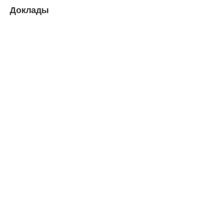
Доклады
Зиновьев Василий Павлович
д-р ист. наук, проф., Национальный
исследовательский Томский государственный
университет