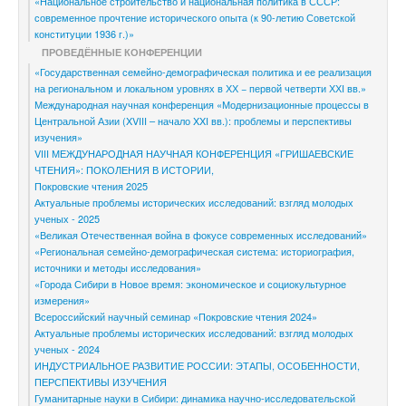
«Национальное строительство и национальная политика в СССР:
современное прочтение исторического опыта (к 90-летию Советской
конституции 1936 г.)»
ПРОВЕДЁННЫЕ КОНФЕРЕНЦИИ
«Государственная семейно-демографическая политика и ее реализация
на региональном и локальном уровнях в ХХ − первой четверти ХХI вв.»
Международная научная конференция «Модернизационные процессы в
Центральной Азии (XVIII – начало XXI вв.): проблемы и перспективы
изучения»
VIII МЕЖДУНАРОДНАЯ НАУЧНАЯ КОНФЕРЕНЦИЯ «ГРИШАЕВСКИЕ
ЧТЕНИЯ»: ПОКОЛЕНИЯ В ИСТОРИИ,
Покровские чтения 2025
Актуальные проблемы исторических исследований: взгляд молодых
ученых - 2025
«Великая Отечественная война в фокусе современных исследований»
«Региональная семейно-демографическая система: историография,
источники и методы исследования»
«Города Сибири в Новое время: экономическое и социокультурное
измерения»
Всероссийский научный семинар «Покровские чтения 2024»
Актуальные проблемы исторических исследований: взгляд молодых
ученых - 2024
ИНДУСТРИАЛЬНОЕ РАЗВИТИЕ РОССИИ: ЭТАПЫ, ОСОБЕННОСТИ,
ПЕРСПЕКТИВЫ ИЗУЧЕНИЯ
Гуманитарные науки в Сибири: динамика научно-исследовательской