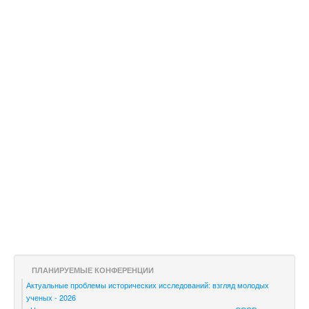
компаративных исследованиях являются выбор
корректной базы для сравнения, учет различий
в институциональном развитии отдельных
стран, полнота и качество эмпирической базы.
По мере накопления эмпирического материала,
совершенствования методов исследования и
перепроверки статистических данных
происходит уточнение и даже пересмотр ранее
полученных оценок и выводов. Наблюдается
корректировка оценки влияния и роли
отдельных факторов в социально-
экономическом развитии стран. Все
вышесказанное целиком относится к
процессам индустриализации России в конце
XIX – начале XX вв., интерес к которым со
временем не угасает.
ПЛАНИРУЕМЫЕ КОНФЕРЕНЦИИ
Актуальные проблемы исторических исследований: взгляд молодых
ученых - 2026